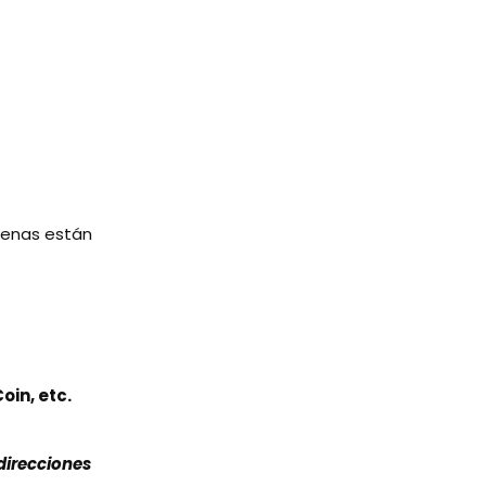
llenas están
oin, etc.
direcciones