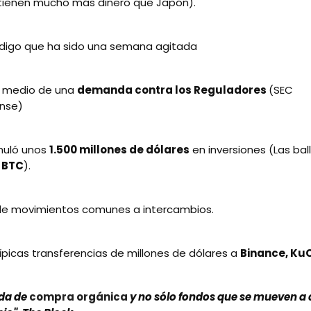
tienen mucho más dinero que Japón).
 digo que ha sido una semana agitada
n medio de una
demanda contra los Reguladores
(SEC
nse)
uló unos
1.500 millones de dólares
en inversiones (Las ba
 BTC
).
 de movimientos comunes a intercambios.
típicas transferencias de millones de dólares a
Binance, KuC
da de
compra orgánica
y no sólo fondos que se mueven a 