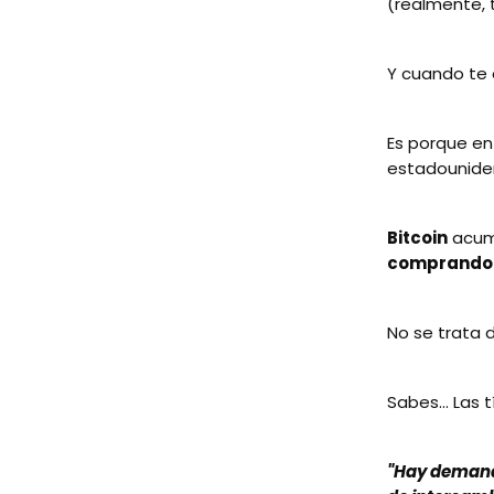
(realmente, 
Y cuando te
Es porque e
estadounide
Bitcoin
acum
comprando
No se trata
Sabes... Las 
"Hay deman