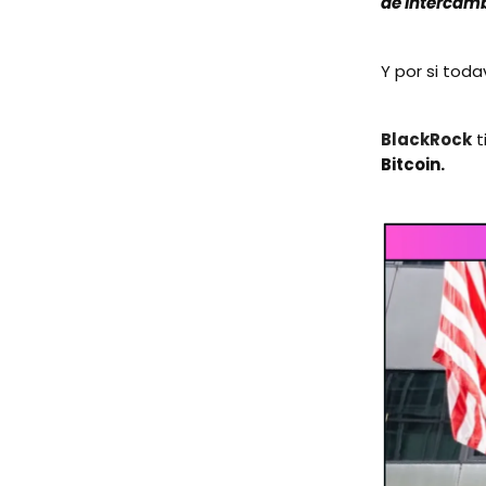
de intercamb
Y por si toda
BlackRock
t
Bitcoin.