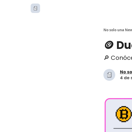
No solo una New
🪙 Du
🔎 Conóc
No so
4 de