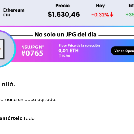
allá.
 semana un poco agitada.
ontártelo
todo.