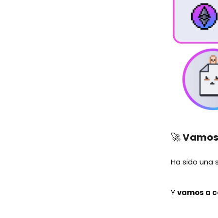
🚀
Vamos 
Ha sido una
Y
vamos a c