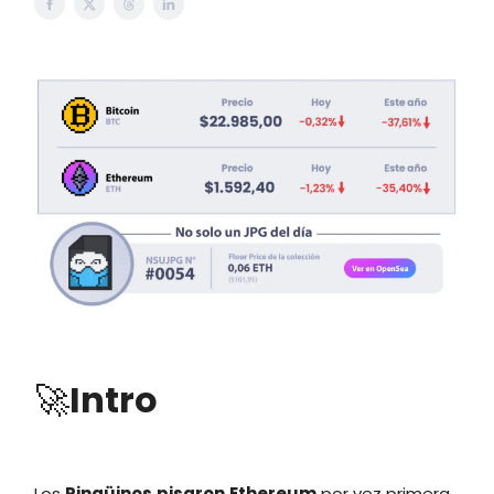
🚀
Intro
Los
Pingüinos
pisaron
Ethereum
por vez primera