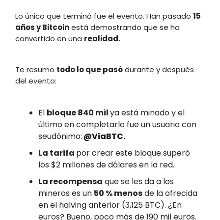
Lo único que terminó fue el evento. Han pasado
15
años y Bitcoin
está demostrando que se ha
convertido en una
realidad.
Te resumo
todo lo que pasó
durante y después
del evento:
El
bloque 840 mil
ya está minado y el
último en completarlo fue un usuario con
seudónimo:
@ViaBTC.
La tarifa
por crear este bloque superó
los $2 millones de dólares en la red.
La recompensa
que se les da a los
mineros es un
50 % menos
de la ofrecida
en el halving anterior (3,125 BTC). ¿En
euros? Bueno, poco más de 190 mil euros.