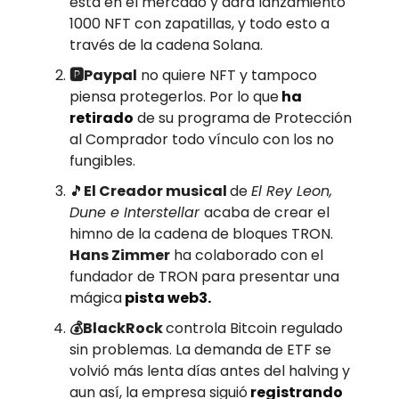
está en el mercado y dará lanzamiento
1000 NFT con zapatillas, y todo esto a
través de la cadena Solana.
🅿️Paypal
no quiere NFT y tampoco
piensa protegerlos. Por lo que
ha
retirado
de su programa de Protección
al Comprador todo vínculo con los no
fungibles.
🎵
El Creador musical
de
El Rey Leon,
Dune e Interstellar
acaba de crear el
himno de la cadena de bloques TRON.
Hans Zimmer
ha colaborado con el
fundador de TRON para presentar una
mágica
pista web3.
💰BlackRock
controla Bitcoin regulado
sin problemas. La demanda de ETF se
volvió más lenta días antes del halving y
aun así, la empresa siguió
registrando