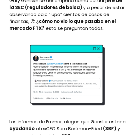
Gary Gensler se desempeña como actual
jefe de
la SEC (reguladores
de bolsa)
y a pesar de estar
observando bajo “lupa” cientos de casos de
finanzas, 🤔
¿cómo no vio lo que pasaba en el
mercado
FTX
?
esto se preguntan todos.
Los informes de Emmer, alegan que Gensler estaba
ayudando
al exCEO Sam Bankman-Fried
(SBF)
y