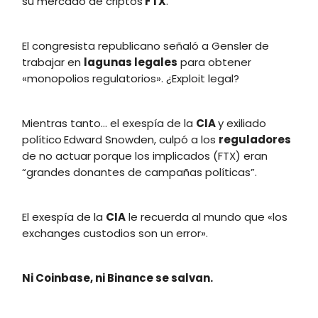
su mercado de criptos
FTX
.
El congresista republicano señaló a Gensler de
trabajar en
lagunas legales
para obtener
«monopolios regulatorios». ¿Exploit legal?
Mientras tanto… el exespía de la
CIA
y exiliado
político
Edward Snowden, culpó a los
reguladores
de no actuar porque los implicados (FTX) eran
“grandes donantes de campañas políticas”.
El exespía de la
CIA
le recuerda al mundo que «los
exchanges custodios son un error».
Ni Coinbase, ni Binance se salvan.