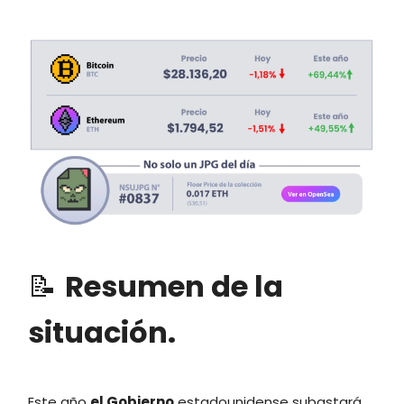
📝
Resumen de la
situación.
Este año
el
Gobierno
estadounidense subastará