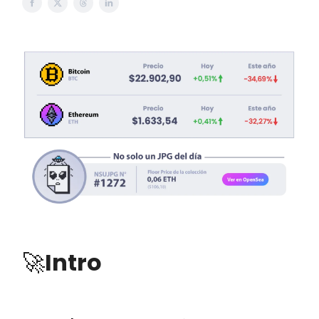
🚀
Intro