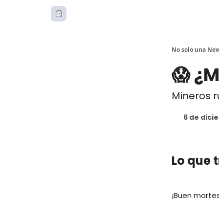
No solo una New
😱 ¿
Mineros r
6 de dici
Lo que 
¡Buen martes,