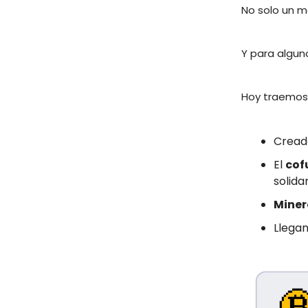
No solo un m
Y para algun
Hoy traemos
Cread
El
cof
solida
Miner
Llegan