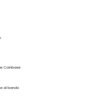
.
las Coinbase
ne al bando