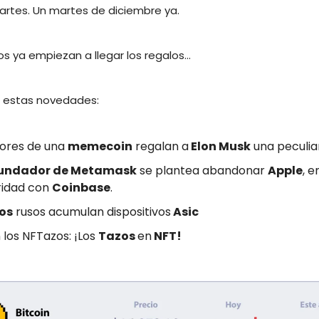
artes. Un martes de diciembre ya.
os ya empiezan a llegar los regalos…
 estas novedades:
ores de una
memecoin
regalan a
Elon Musk
una peculia
undador de Metamask
se plantea abandonar
Apple
, e
ridad con
Coinbase
.
os
rusos acumulan dispositivos
Asic
 los NFTazos: ¡Los
Tazos
en
NFT!