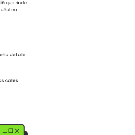
in
que rinde
pañol no
.
ueño detalle
as calles