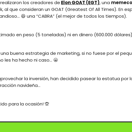
 realizaron los creadores de
Elon GOAT (EGT)
, una
memeco
sk, al que consideran un GOAT (Greatest Of All Times). En es
andioso… 😆 una “CABRA” (el mejor de todos los tiempos).
imado en peso (5 toneladas) ni en dinero (600.000 dólares)
 una buena estrategia de marketing, si no fuese por el peq
no les ha hecho ni caso… 😬
provechar la inversión, han decidido pasear la estatua por l
acción navideña...
tido para la ocasión! 🙊