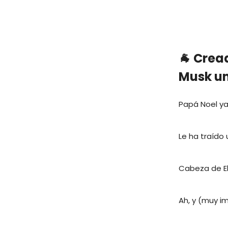
🐐 Crea
Musk un
Papá Noel ya
Le ha traído 
Cabeza de El
Ah, y (muy i