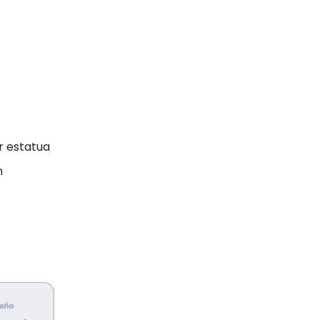
r estatua
n