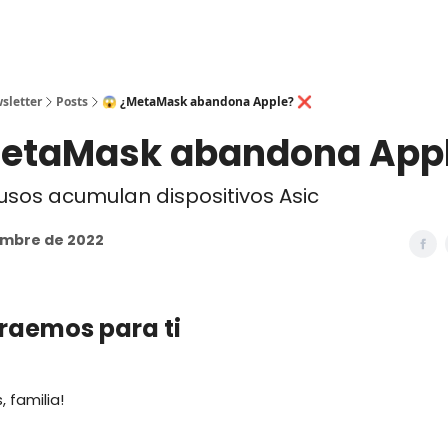
sletter
Posts
😱 ¿MetaMask abandona Apple? ❌
MetaMask abandona App
usos acumulan dispositivos Asic
embre de 2022
traemos para ti
 familia!