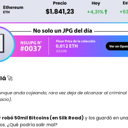
llá
🚀
 aunque anda cojeando, rara vez deja de alcanzar al criminal
acio).
y
robó 50mil Bitcoins (en Silk Road)
y los guardó en una
s. ¿Qué podría salir mal?