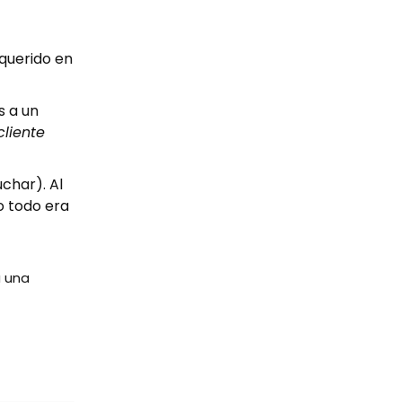
 querido en
s a un
cliente
char). Al
o todo era
 una