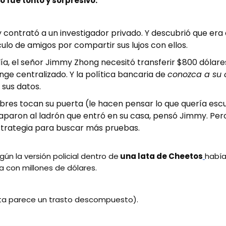
ó fue tonto y sorpresivo:
contrató a un investigador privado. Y descubrió que era
culo de amigos por compartir sus lujos con ellos.
ía, el señor Jimmy Zhong necesitó transferir $800 dólare
ge centralizado. Y la política bancaria de
conozca a su 
 sus datos.
res tocan su puerta (le hacen pensar lo que quería escu
raparon al ladrón que entró en su casa, pensó Jimmy. Per
strategia para buscar más pruebas.
ún la versión policial dentro de
una lata de Cheetos
había
con millones de dólares.
sta parece un trasto descompuesto).