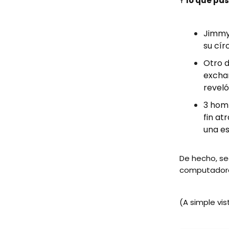
Y
lo que pas
Jimmy 
su cír
Otro d
exchan
reveló
3 homb
fin at
una e
De hecho, seg
computadora 
(A simple vi