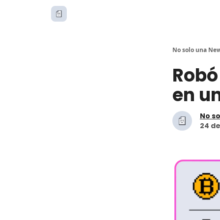
No solo una New
Robó
en un
No so
24 de