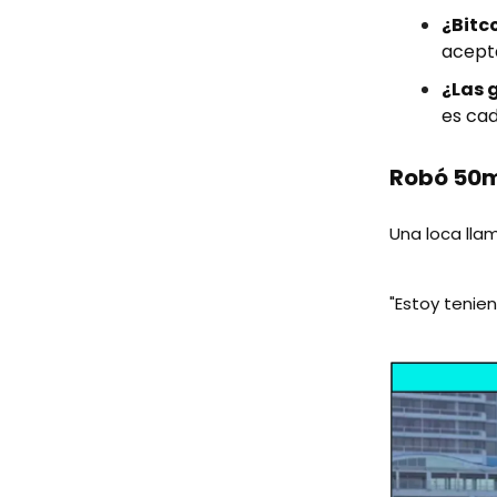
¿Bitc
acept
¿Las 
es ca
Robó 50mi
Una loca llam
"Estoy tenie