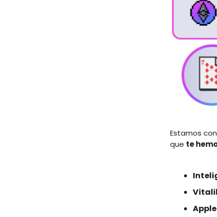
Estamos con
que
te hemo
Inteli
Vitali
Appl