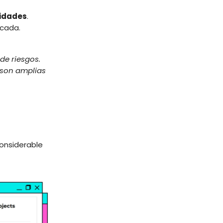
nidades
.
icada.
de riesgos.
i son amplias
onsiderable