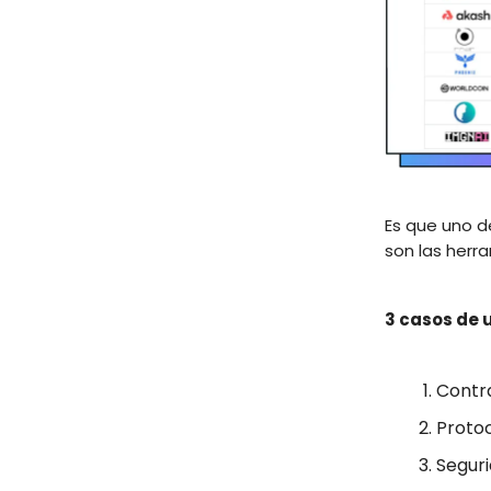
Es que uno d
son las herr
3 casos de u
Contra
Protoc
Segur