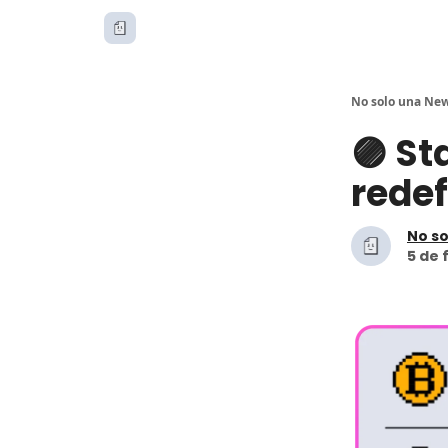
No solo una New
🟣 St
redef
No so
5 de 