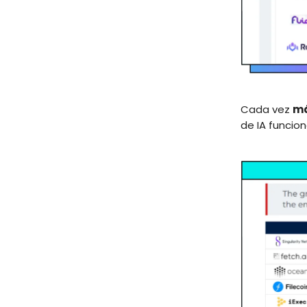
Cada vez
m
de IA funcio