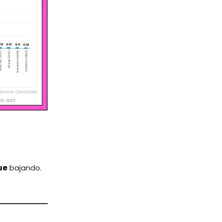
ue
bajando.