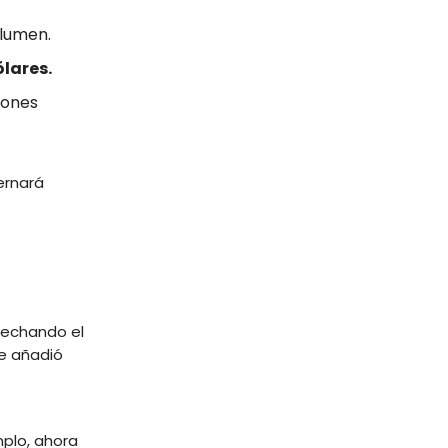
lumen.
ólares.
iones
ernará
echando el
se añadió
mplo, ahora