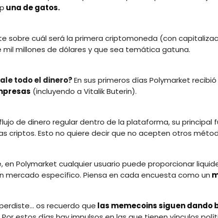
op
una de gatos.
e sobre cuál será la primera criptomoneda (con capitaliza
mil millones de dólares y que sea temática gatuna.
ale todo el dinero?
En sus primeros días Polymarket recibió
mpresas
(incluyendo a Vitalik Buterin).
flujo de dinero regular dentro de la plataforma, su principal
 las criptos. Esto no quiere decir que no acepten otros méto
 en Polymarket cualquier usuario puede proporcionar liquid
un mercado específico. Piensa en cada encuesta como un
m
o perdiste... os recuerdo que
las memecoins siguen dando b
Por estos días hay impulsos en las que tienen vínculos polít