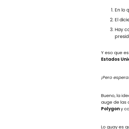
En lo q
El dic
Hay c
presid
Y eso que e
Estados Uni
¡Pero espera
Bueno, la id
auge de las 
Polygon
y co
Lo guay es q