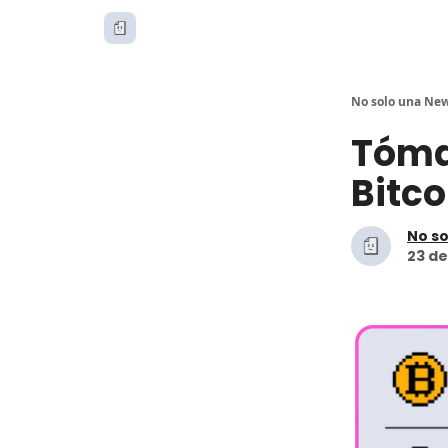
No solo una New
Tóma
Bitco
No so
23 de