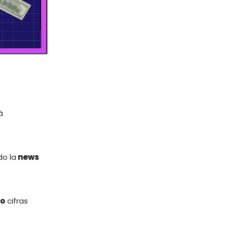
á
do la
news
do
cifras