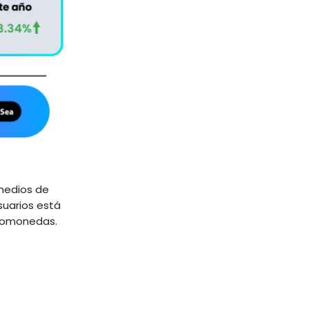
 medios de
suarios está
iptomonedas.