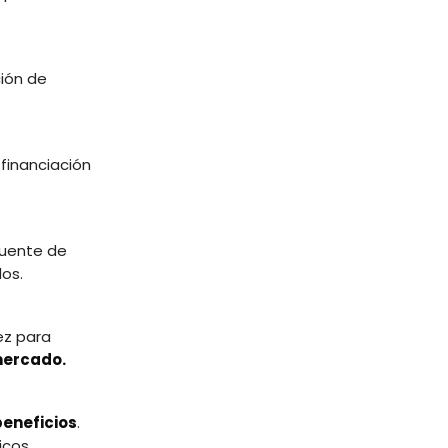
ción de
 financiación
 fuente de
dos.
ez para
ercado.
eneficios
.
icos.