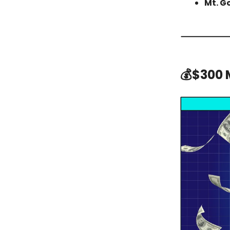
Mt. G
💰$300 