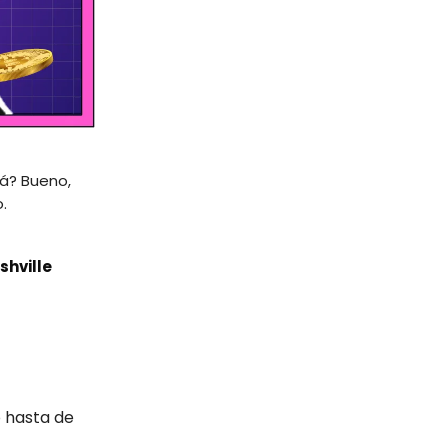
rá? Bueno,
.
shville
 hasta de