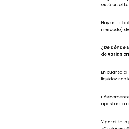
está en el t
Hay un debat
mercado) de 
¿De dónde s
de
varias e
En cuanto al 
liquidez son
Básicamente,
apostar en 
Y por si te l
¿Cualquiera? 