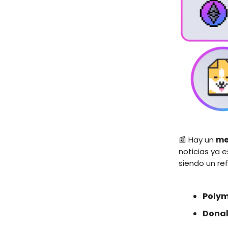
📰 Hay un
me
noticias ya 
siendo un ref
Poly
Dona