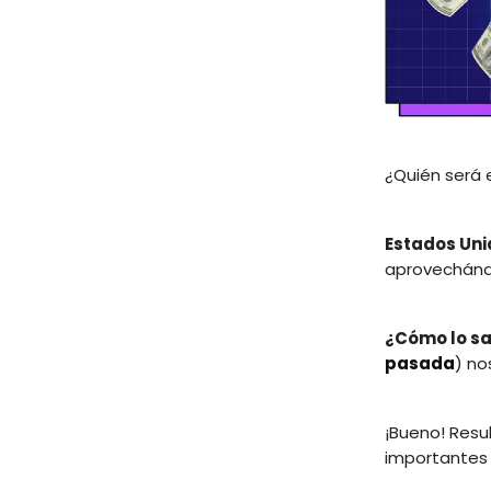
¿Quién será 
Estados Uni
aprovechánd
¿Cómo lo s
pasada
) no
¡Bueno! Resu
importantes 