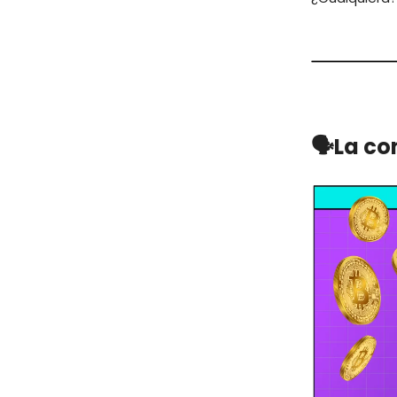
🗣️La c