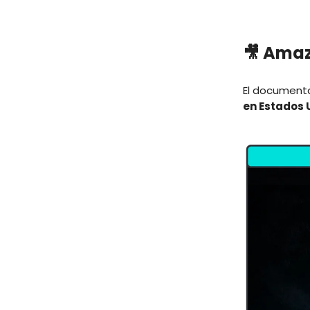
🎥
Amaz
El document
en Estados U