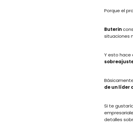
Porque el pr
Buterin
cons
situaciones 
Y esto hace
sobreajuste
Básicamente
de un líder 
Si te gustar
empresariale
detalles sob