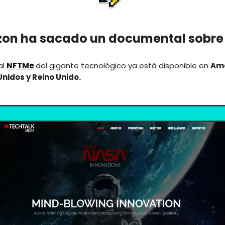
on ha sacado un documental sobre
al
NFTMe
del gigante tecnológico ya está disponible en
Ama
nidos y Reino Unido.