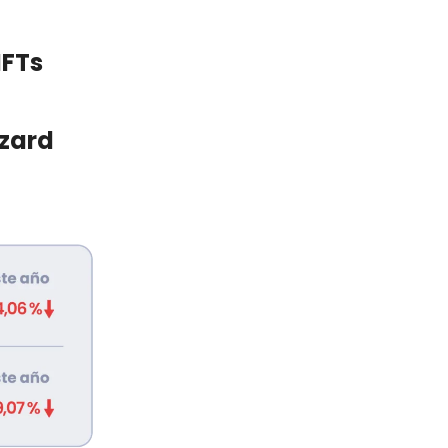
FTs
zzard