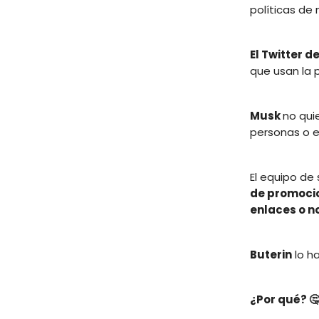
políticas de
El Twitter d
que usan la 
Musk
no qui
personas o
El equipo de
de promocio
enlaces o n
Buterin
lo h
¿Por qué? 