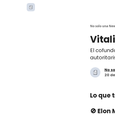
No solo una New
Vital
El cofun
autoritar
No so
20 de
Lo que 
🚫 Elon