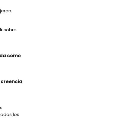
jeron.
k
sobre
zada como
 creencia
es
todos los