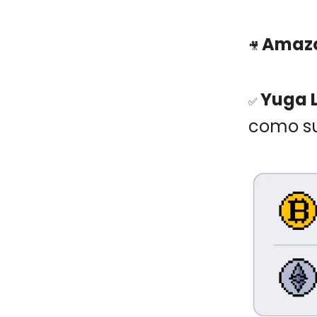
Amaz
🎥
Yuga 
✅
como su