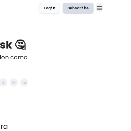
Login
Subscribe
sk 🤔
Elon como
ura