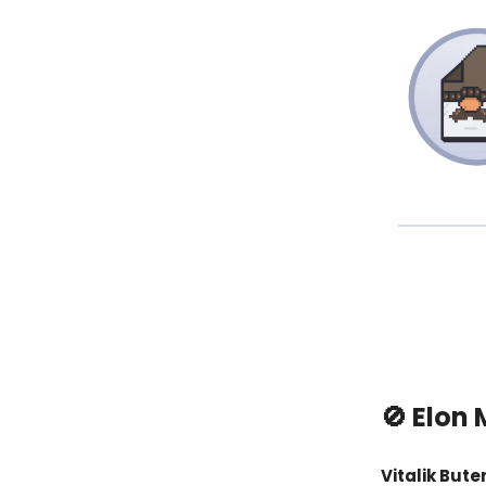
🚫 Elon
Vitalik Bute