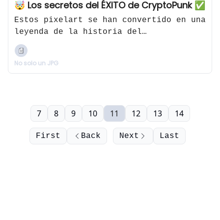
🤯 Los secretos del ÉXITO de CryptoPunk ✅
Estos pixelart se han convertido en una
leyenda de la historia del
coleccionismo digital
No solo un JPG
7
8
9
10
11
12
13
14
First
Back
Next
Last