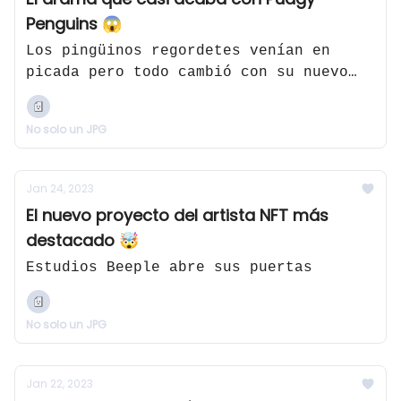
Penguins 😱
Los pingüinos regordetes venían en
picada pero todo cambió con su nuevo
director
No solo un JPG
Jan 24, 2023
El nuevo proyecto del artista NFT más
destacado 🤯
Estudios Beeple abre sus puertas
No solo un JPG
Jan 22, 2023