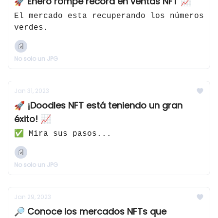
🚀 Enero rompe récord en ventas NFT 📈
El mercado esta recuperando los números
verdes.
No solo un JPG
Jan 31, 2023
🚀 ¡Doodles NFT está teniendo un gran
éxito! 📈
✅ Mira sus pasos...
No solo un JPG
Jan 29, 2023
🔎 Conoce los mercados NFTs que